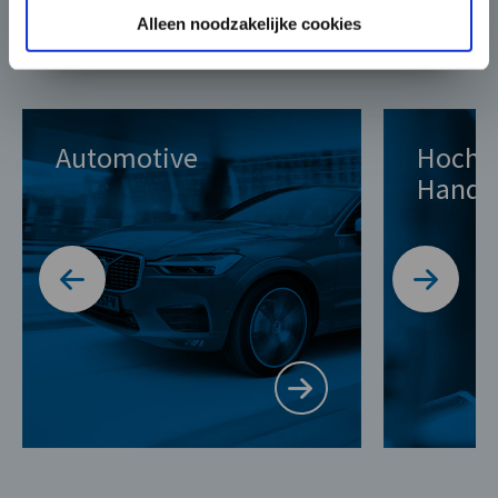
Alleen noodzakelijke cookies
BUVO arbeitet in folgenden Bereichen
Automotive
Hochw
Handw