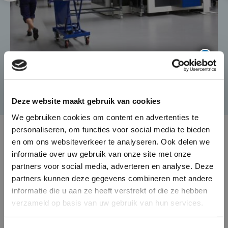
×
Die-Casting for Green
Mobility
Deze website maakt gebruik van cookies
Der Automobilmarkt verändert
We gebruiken cookies om content en advertenties te
personaliseren, om functies voor social media te bieden
sich rasant und BUVO Castings
en om ons websiteverkeer te analyseren. Ook delen we
reagiert nahtlos auf diese
informatie over uw gebruik van onze site met onze
Entwicklung mit seinen
partners voor social media, adverteren en analyse. Deze
komplexen und hochwertigen
partners kunnen deze gegevens combineren met andere
Gussteilen, die
informatie die u aan ze heeft verstrekt of die ze hebben
Gewichtseinsparungen und
verzameld op basis van uw gebruik van hun services.
Wärmeableitung in elektronisch
Wird BUVO Ihr neuer Lieferant?
angetriebenen Fahrzeugen