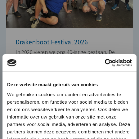
Drakenboot Festival 2026
In 2020 vieren we ons 40-jarige bestaan. De
festiviteiten voor dit ...
×
4 JUNI 2020
Die-Casting for Green
Deze website maakt gebruik van cookies
Mobility
We gebruiken cookies om content en advertenties te
personaliseren, om functies voor social media te bieden
De automobiel markt verandert
en om ons websiteverkeer te analyseren. Ook delen we
snel en BUVO Castings speelt hier
informatie over uw gebruik van onze site met onze
naadloos op in met haar
partners voor social media, adverteren en analyse. Deze
complexe en high end gietdelen
partners kunnen deze gegevens combineren met andere
die zorgen voor
informatie die u aan ze heeft verstrekt of die ze hebben