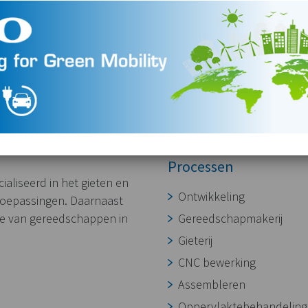
Processen
aliseerd in het gieten en
Ontwikkeling
toepassingen. Daarnaast
ie van gereedschappen in
Gereedschapmakerij
Gieterij
CNC bewerking
Assembleren
Oppervlaktebehandeling