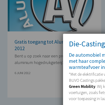
Gratis toegang tot Aluminium Messe
Die-Casting
2012
De automobiel ma
Bent u op zoek naar een professionele
met haar comple
aluminium hogedrukgieterij? Bezoek ons…
warmteafvoer in
6 JUNI 2012
“Met de elektrificatie
BUVO Castings pakken 
Green Mobility
. Wij
voertuigen, zoals fie
voor toepassing in la