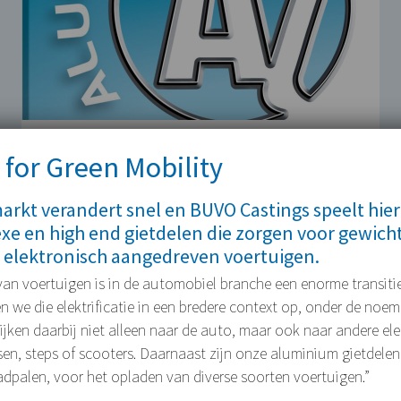
Van Euroguss naar Aluminium Messe
 for Green Mobility
2012
rkt verandert snel en BUVO Castings speelt hier
Na een succesvolle deelname aan de
xe en high end gietdelen die zorgen voor gewich
Euroguss in Nürnberg, maakt BUVO…
 elektronisch aangedreven voertuigen.
24 MEI 2012
 van voertuigen is in de automobiel branche een enorme transitie
we die elektrificatie in een bredere context op, onder de noe
 kijken daarbij niet alleen naar de auto, maar ook naar andere e
tsen, steps of scooters. Daarnaast zijn onze aluminium gietdelen
adpalen, voor het opladen van diverse soorten voertuigen.”