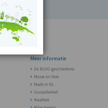
Meer informatie
De BUVO geschiedenis
Missie en Visie
Made in NL
Sociaalbeleid
Kwaliteit
Milieubeleid