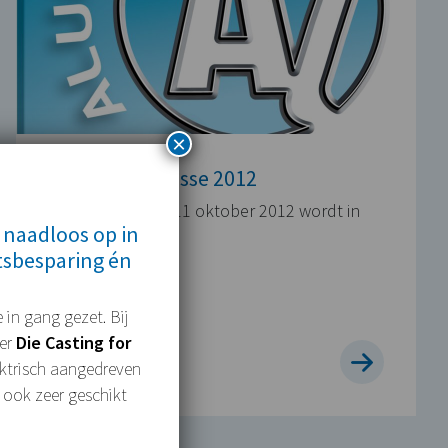
×
Aluminium Messe 2012
Van 9 tot en met 11 oktober 2012 wordt in
 naadloos op in
Düsseldorf…
tsbesparing én
2 APRIL 2012
 in gang gezet. Bij
mer
Die Casting for
lektrisch aangedreven
 ook zeer geschikt