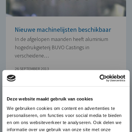
Nieuwe machinelijsten beschikbaar
In de afgelopen maanden heeft aluminium
hogedrukgieterij BUVO Castings in
verscheidene…
26 SEPTEMBER 2013
×
Die-Casting for Green
Deze website maakt gebruik van cookies
Mobility
We gebruiken cookies om content en advertenties te
personaliseren, om functies voor social media te bieden
De automobiel markt verandert
en om ons websiteverkeer te analyseren. Ook delen we
snel en BUVO Castings speelt hier
informatie over uw gebruik van onze site met onze