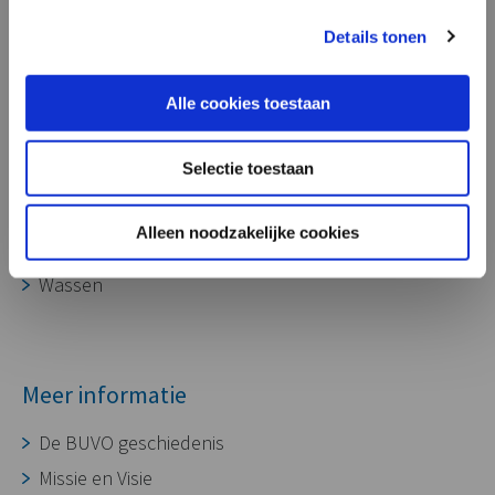
onze aluminium gietdelen ook zeer
Processen
geschikt voor toepassing in laadpalen,
Details tonen
voor het opladen van diverse soorten
Ontwikkeling
voertuigen.”
Alle cookies toestaan
Gereedschapmakerij
Gieterij
Selectie toestaan
CNC bewerking
Assembleren
Alleen noodzakelijke cookies
Oppervlaktebehandeling
Wassen
Meer informatie
De BUVO geschiedenis
Missie en Visie