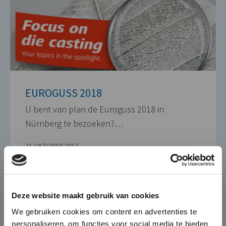
EUROGUSS 2018
U bent van plan de Euroguss 2018 in
Nürnberg te bezoeken?…
31 OKTOBER 2017
×
Die-Casting for Green
Deze website maakt gebruik van cookies
Mobility
We gebruiken cookies om content en advertenties te
personaliseren, om functies voor social media te bieden