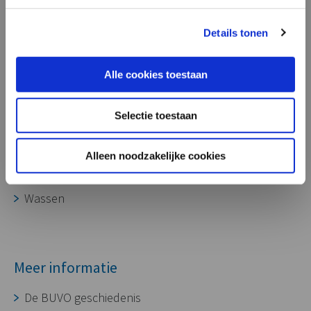
onze aluminium gietdelen ook zeer
geschikt voor toepassing in laadpalen,
Processen
Details tonen
voor het opladen van diverse soorten
voertuigen.”
Ontwikkeling
Alle cookies toestaan
Gereedschapmakerij
Gieterij
Selectie toestaan
CNC bewerking
Assembleren
Alleen noodzakelijke cookies
Oppervlaktebehandeling
Wassen
Meer informatie
De BUVO geschiedenis