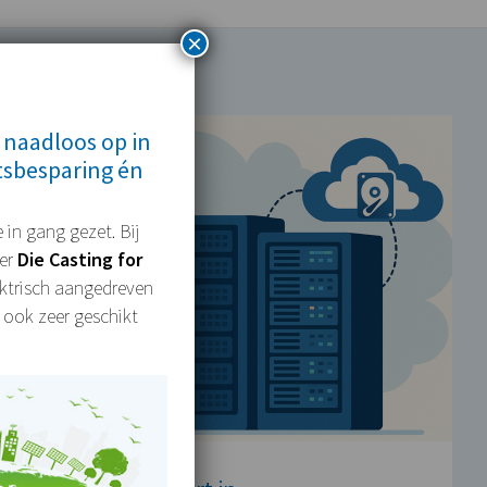
×
 naadloos op in
tsbesparing én
 in gang gezet. Bij
mer
Die Casting for
lektrisch aangedreven
 ook zeer geschikt