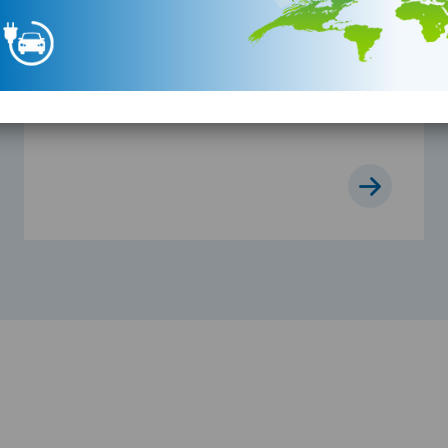
In 2020 vieren we ons 40-jarige bestaan. De
festiviteiten voor dit ...
4 JUNI 2020