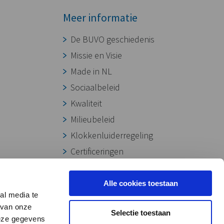
Meer informatie
De BUVO geschiedenis
Missie en Visie
Made in NL
Sociaalbeleid
Kwaliteit
Milieubeleid
Klokkenluiderregeling
Certificeringen
Onze werkwijze
Downloads
Alle cookies toestaan
al media te
 van onze
Selectie toestaan
deze gegevens