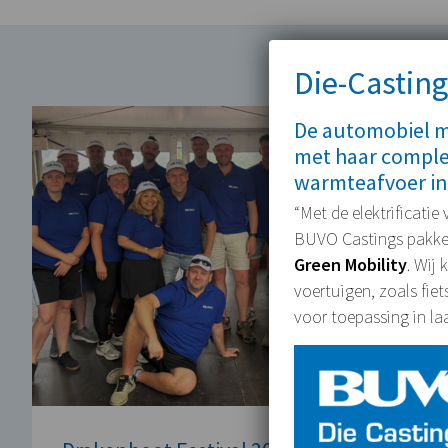
Die-Casting
De automobiel ma
met haar comple
warmteafvoer in
“Met de elektrificatie
BUVO Castings pakken 
Green Mobility
. Wij
voertuigen, zoals fie
voor toepassing in la