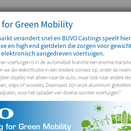
 for Green Mobility
rkt verandert snel en BUVO Castings speelt hier
xe en high end gietdelen die zorgen voor gewich
 elektronisch aangedreven voertuigen.
 van voertuigen is in de automobiel branche een enorme transitie
we die elektrificatie in een bredere context op, onder de noe
 kijken daarbij niet alleen naar de auto, maar ook naar andere e
tsen, steps of scooters. Daarnaast zijn onze aluminium gietdelen
adpalen, voor het opladen van diverse soorten voertuigen.”
Buvo en Intergas