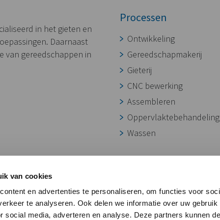
Processen
aliseerd in het gieten en
Ontwikkeling
toepassingen. Daarnaast
ie van gereedschappen in
Gereedschapmakerij
Gieterij
CNC bewerking
Assembleren
Oppervlaktebehandeling
Wassen
ik van cookies
ontent en advertenties te personaliseren, om functies voor soci
erkeer te analyseren. Ook delen we informatie over uw gebruik
or social media, adverteren en analyse. Deze partners kunnen 