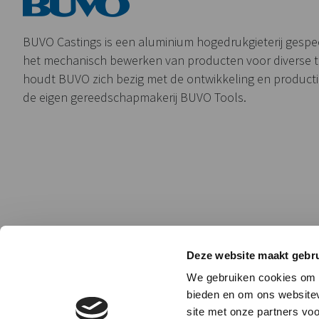
BUVO Castings is een aluminium hogedrukgieterij gespeci
het mechanisch bewerken van producten voor diverse 
houdt BUVO zich bezig met de ontwikkeling en product
de eigen gereedschapmakerij BUVO Tools.
Deze website maakt gebru
We gebruiken cookies om c
bieden en om ons websitev
site met onze partners vo