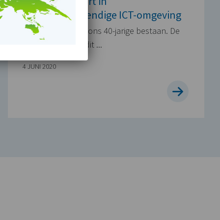
BUVO investeert in
toekomstbestendige ICT-omgeving
In 2020 vieren we ons 40-jarige bestaan. De
festiviteiten voor dit ...
4 JUNI 2020