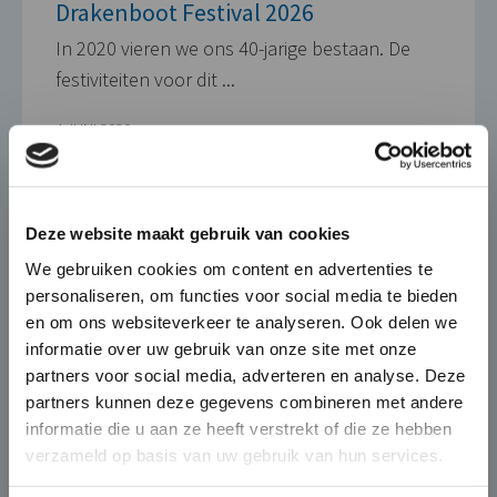
Drakenboot Festival 2026
In 2020 vieren we ons 40-jarige bestaan. De
festiviteiten voor dit ...
4 JUNI 2020
×
Die-Casting for Green
Deze website maakt gebruik van cookies
Mobility
We gebruiken cookies om content en advertenties te
personaliseren, om functies voor social media te bieden
De automobiel markt verandert
en om ons websiteverkeer te analyseren. Ook delen we
snel en BUVO Castings speelt hier
informatie over uw gebruik van onze site met onze
naadloos op in met haar
partners voor social media, adverteren en analyse. Deze
complexe en high end gietdelen
partners kunnen deze gegevens combineren met andere
die zorgen voor
informatie die u aan ze heeft verstrekt of die ze hebben
gewichtsbesparing én
verzameld op basis van uw gebruik van hun services.
warmteafvoer in elektronisch