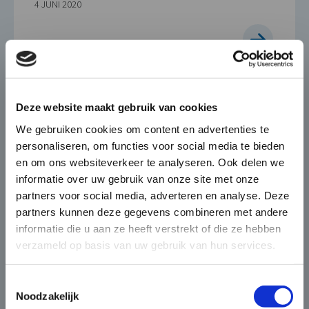
4 JUNI 2020
×
Die-Casting for Green
Deze website maakt gebruik van cookies
Mobility
We gebruiken cookies om content en advertenties te
personaliseren, om functies voor social media te bieden
De automobiel markt verandert
en om ons websiteverkeer te analyseren. Ook delen we
snel en BUVO Castings speelt hier
informatie over uw gebruik van onze site met onze
naadloos op in met haar
partners voor social media, adverteren en analyse. Deze
complexe en high end gietdelen
partners kunnen deze gegevens combineren met andere
die zorgen voor
informatie die u aan ze heeft verstrekt of die ze hebben
gewichtsbesparing én
verzameld op basis van uw gebruik van hun services.
warmteafvoer in elektronisch
aangedreven voertuigen.
Toestemmingsselectie
“Met de elektrificatie van voertuigen is in
Noodzakelijk