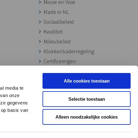
Missie en Visie
Made in NL
Sociaalbeleid
Kwaliteit
Milieubeleid
Klokkenluiderregeling
Certificeringen
Onze werkwijze
Downloads
Alle cookies toestaan
al media te
 van onze
Selectie toestaan
deze gegevens
 op basis van
Alleen noodzakelijke cookies