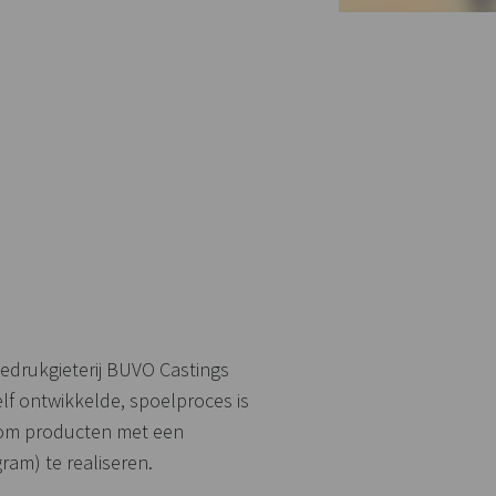
edrukgieterij BUVO Castings
lf ontwikkelde, spoelproces is
 om producten met een
ram) te realiseren.