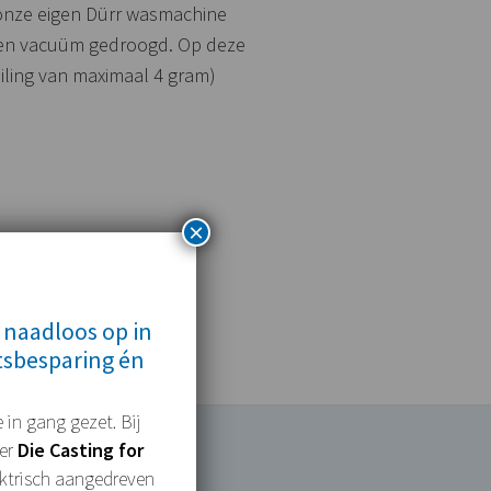
 onze eigen Dürr wasmachine
d en vacuüm gedroogd. Op deze
iling van maximaal 4 gram)
×
 naadloos op in
tsbesparing én
 in gang gezet. Bij
mer
Die Casting for
lektrisch aangedreven