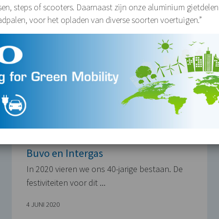
tsen, steps of scooters. Daarnaast zijn onze aluminium gietdelen
adpalen, voor het opladen van diverse soorten voertuigen.”
Buvo en Intergas
In 2020 vieren we ons 40-jarige bestaan. De
festiviteiten voor dit ...
4 JUNI 2020