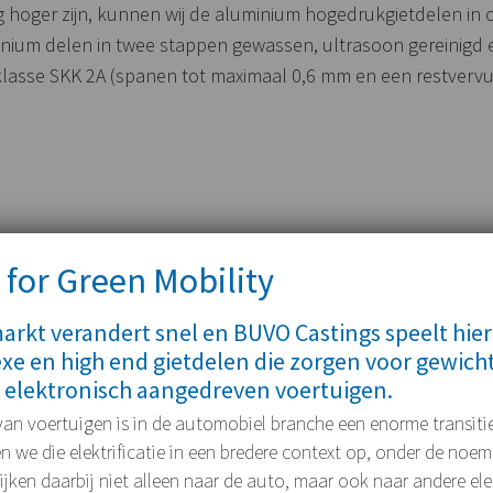
g hoger zijn, kunnen wij de aluminium hogedrukgietdelen in
minium delen in twee stappen gewassen, ultrasoon gereinig
klasse SKK 2A (spanen tot maximaal 0,6 mm en een restvervu
 for Green Mobility
rkt verandert snel en BUVO Castings speelt hier
xe en high end gietdelen die zorgen voor gewich
 elektronisch aangedreven voertuigen.
 van voertuigen is in de automobiel branche een enorme transitie
we die elektrificatie in een bredere context op, onder de noe
 kijken daarbij niet alleen naar de auto, maar ook naar andere e