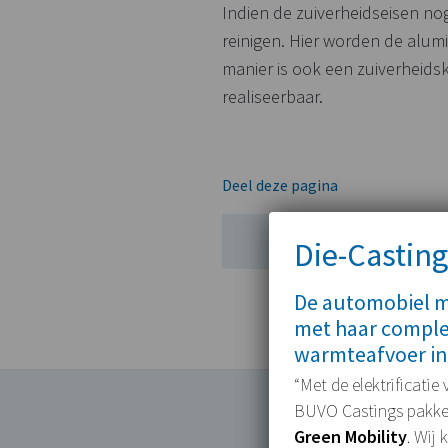
Indien de zuiverheidseisen no
reinigen. Hier worden de alu
manier is ook een zuiverheids
realiseerbaar.
Deel deze pagina
Die-Casting
De automobiel ma
met haar comple
warmteafvoer in
“Met de elektrificatie
BUVO Castings pakken 
Green Mobility
. Wij