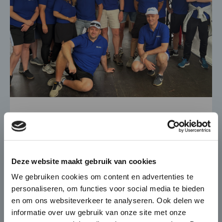
Drakenboot Festival 2026
×
In 2020 vieren we ons 40-jarige bestaan. De
Die-Casting for Green
festiviteiten voor dit ...
Deze website maakt gebruik van cookies
Mobility
4 JUNI 2020
We gebruiken cookies om content en advertenties te
personaliseren, om functies voor social media te bieden
De automobiel markt verandert
en om ons websiteverkeer te analyseren. Ook delen we
snel en BUVO Castings speelt hier
informatie over uw gebruik van onze site met onze
naadloos op in met haar