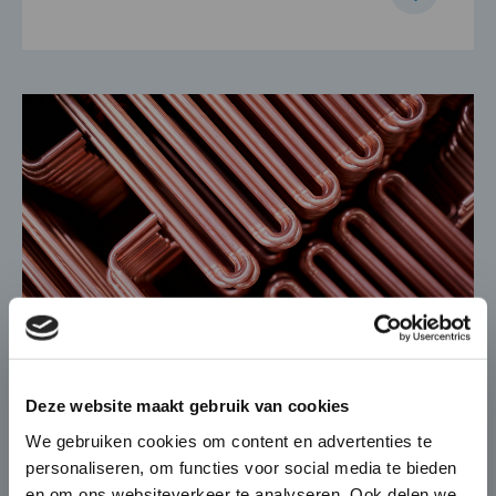
×
Die-Casting for Green
Deze website maakt gebruik van cookies
Mobility
Buvo en Intergas
We gebruiken cookies om content en advertenties te
personaliseren, om functies voor social media te bieden
De automobiel markt verandert
In 2020 vieren we ons 40-jarige bestaan. De
en om ons websiteverkeer te analyseren. Ook delen we