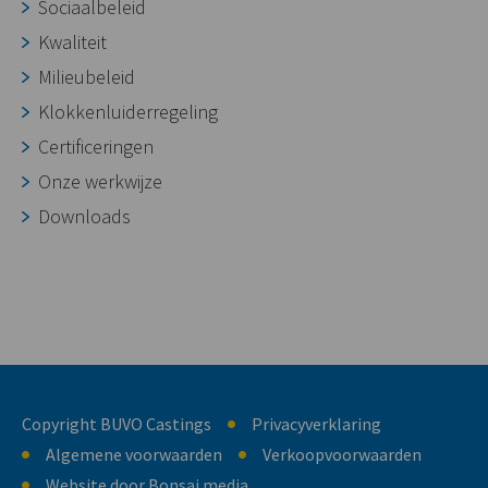
Sociaalbeleid
Kwaliteit
Milieubeleid
Klokkenluiderregeling
Certificeringen
Onze werkwijze
Downloads
Copyright BUVO Castings
Privacyverklaring
Algemene voorwaarden
Verkoopvoorwaarden
Website door Bonsai media