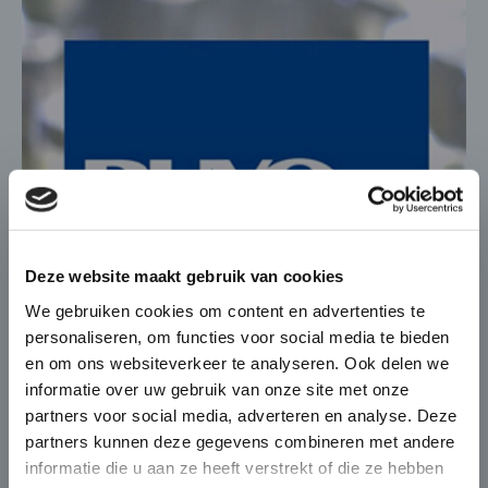
×
Die-Casting for Green
Deze website maakt gebruik van cookies
Mobility
We gebruiken cookies om content en advertenties te
personaliseren, om functies voor social media te bieden
De automobiel markt verandert
BUVO investeert in extra rotofinish
en om ons websiteverkeer te analyseren. Ook delen we
snel en BUVO Castings speelt hier
informatie over uw gebruik van onze site met onze
capaciteit
naadloos op in met haar
partners voor social media, adverteren en analyse. Deze
complexe en high end gietdelen
In verband met de productiestart van enkele
partners kunnen deze gegevens combineren met andere
die zorgen voor
nieuwe projecten (Golf VII…
informatie die u aan ze heeft verstrekt of die ze hebben
gewichtsbesparing én