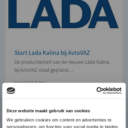
Start Lada Kalina bij AvtoVAZ
De productiestart van de nieuwe Lada Kalina
bij AvtoVAZ staat gepland…
22 AUGUSTUS 2012
×
Die-Casting for Green
Deze website maakt gebruik van cookies
Mobility
We gebruiken cookies om content en advertenties te
personaliseren, om functies voor social media te bieden