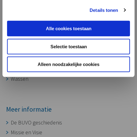
onze aluminium gietdelen ook zeer
Processen
geschikt voor toepassing in laadpalen,
Details tonen
voor het opladen van diverse soorten
Ontwikkeling
voertuigen.”
Alle cookies toestaan
Gereedschapmakerij
Gieterij
Selectie toestaan
CNC bewerking
Assembleren
Alleen noodzakelijke cookies
Oppervlaktebehandeling
Wassen
Meer informatie
De BUVO geschiedenis
Missie en Visie