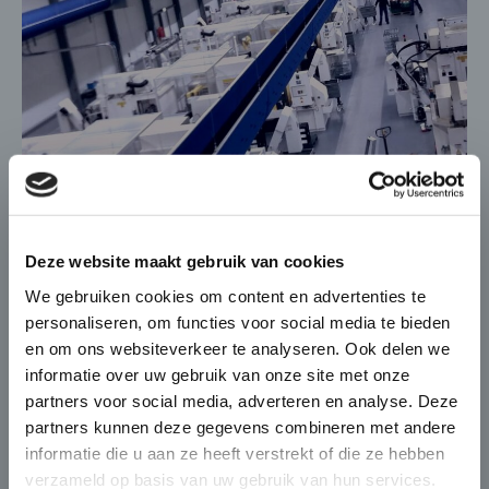
×
Die-Casting for Green
Deze website maakt gebruik van cookies
Mobility
We gebruiken cookies om content en advertenties te
personaliseren, om functies voor social media te bieden
De automobiel markt verandert
en om ons websiteverkeer te analyseren. Ook delen we
snel en BUVO Castings speelt hier
BUVO verhuizingen en uitbreidingen
informatie over uw gebruik van onze site met onze
naadloos op in met haar
Het is een drukte van belang bij BUVO 4.0: Na
partners voor social media, adverteren en analyse. Deze
complexe en high end gietdelen
partners kunnen deze gegevens combineren met andere
de…
die zorgen voor
informatie die u aan ze heeft verstrekt of die ze hebben
gewichtsbesparing én
verzameld op basis van uw gebruik van hun services.
7 NOVEMBER 2018