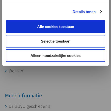
onze aluminium gietdelen ook zeer
geschikt voor toepassing in laadpalen,
Processen
Details tonen
voor het opladen van diverse soorten
voertuigen.”
Ontwikkeling
Alle cookies toestaan
Gereedschapmakerij
Gieterij
Selectie toestaan
CNC bewerking
Assembleren
Alleen noodzakelijke cookies
Oppervlaktebehandeling
Wassen
Meer informatie
De BUVO geschiedenis