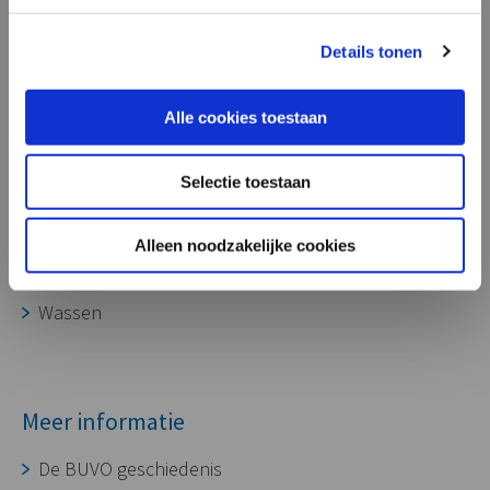
onze aluminium gietdelen ook zeer
geschikt voor toepassing in laadpalen,
Processen
Details tonen
voor het opladen van diverse soorten
voertuigen.”
Ontwikkeling
Alle cookies toestaan
Gereedschapmakerij
Gieterij
Selectie toestaan
CNC bewerking
Assembleren
Alleen noodzakelijke cookies
Oppervlaktebehandeling
Wassen
Meer informatie
De BUVO geschiedenis