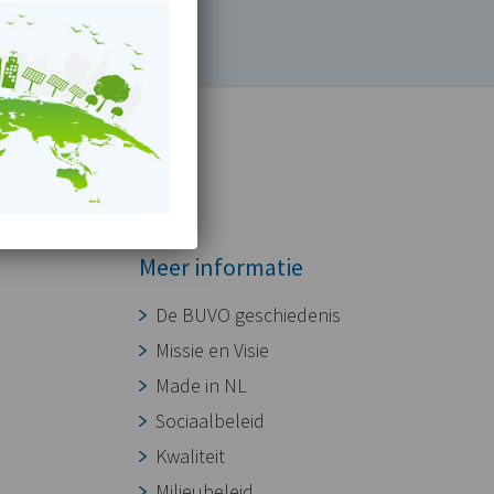
Meer informatie
De BUVO geschiedenis
Missie en Visie
Made in NL
Sociaalbeleid
Kwaliteit
Milieubeleid