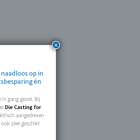
×
 naadloos op in
tsbesparing én
 in gang gezet. Bij
mer
Die Casting for
lektrisch aangedreven
 ook zeer geschikt