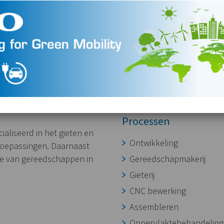
Processen
aliseerd in het gieten en
Ontwikkeling
toepassingen. Daarnaast
ie van gereedschappen in
Gereedschapmakerij
Gieterij
CNC bewerking
Assembleren
Oppervlaktebehandeling