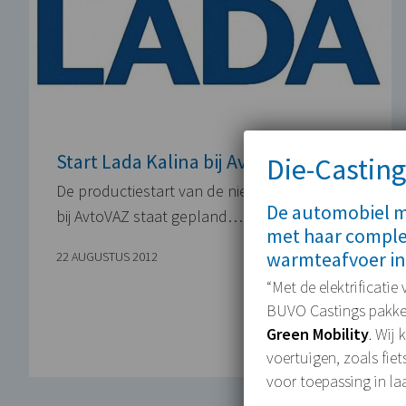
Start Lada Kalina bij AvtoVAZ
Die-Casting
De productiestart van de nieuwe Lada Kalina
De automobiel ma
bij AvtoVAZ staat gepland…
met haar comple
warmteafvoer in
22 AUGUSTUS 2012
“Met de elektrificatie
BUVO Castings pakken 
Green Mobility
. Wij
voertuigen, zoals fie
voor toepassing in la