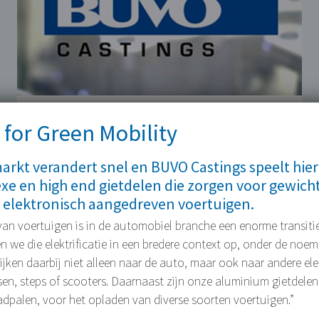
BUVO investeert in extra rotofinish
 for Green Mobility
capaciteit
rkt verandert snel en BUVO Castings speelt hier
In verband met de productiestart van enkele
xe en high end gietdelen die zorgen voor gewich
nieuwe projecten (Golf VII…
 elektronisch aangedreven voertuigen.
16 AUGUSTUS 2012
 van voertuigen is in de automobiel branche een enorme transitie
we die elektrificatie in een bredere context op, onder de noe
 kijken daarbij niet alleen naar de auto, maar ook naar andere e
tsen, steps of scooters. Daarnaast zijn onze aluminium gietdelen
adpalen, voor het opladen van diverse soorten voertuigen.”