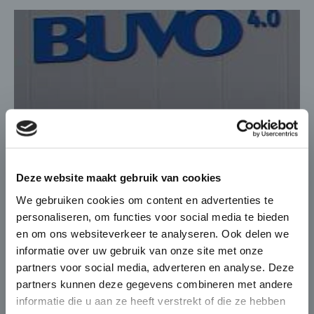
×
Die-Casting for Green
Deze website maakt gebruik van cookies
Mobility
We gebruiken cookies om content en advertenties te
personaliseren, om functies voor social media te bieden
De automobiel markt verandert
en om ons websiteverkeer te analyseren. Ook delen we
snel en BUVO Castings speelt hier
informatie over uw gebruik van onze site met onze
BUVO 4.0 , Vision becomes reality
naadloos op in met haar
partners voor social media, adverteren en analyse. Deze
complexe en high end gietdelen
Na een korte bouwtijd van minder dan 6
partners kunnen deze gegevens combineren met andere
die zorgen voor
maanden is het…
informatie die u aan ze heeft verstrekt of die ze hebben
gewichtsbesparing én