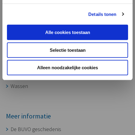
onze aluminium gietdelen ook zeer
geschikt voor toepassing in laadpalen,
Processen
Details tonen
voor het opladen van diverse soorten
voertuigen.”
Ontwikkeling
Alle cookies toestaan
Gereedschapmakerij
Gieterij
Selectie toestaan
CNC bewerking
Assembleren
Alleen noodzakelijke cookies
Oppervlaktebehandeling
Wassen
Meer informatie
De BUVO geschiedenis