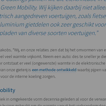
reen Mobility. Wij kijken daarbij niet alle
risch aangedreven voertuigen, zoals fietsen
aluminium gietdelen ook zeer geschikt voor
pladen van diverse soorten voertuigen.”
obs. “Wij, en onze relaties zien dat bij het omvormen van ele
el veel warmte vrijkomt. Neem een auto: des te sneller je di
 ontstaat er veel (ongewenste) warmte in de elektronische
an onze gieterij is
een methode ontwikkeld
waarbij pijpen v
voor de interne koeling zorgen.
obility
ek in omgekeerde vorm decennia geleden al voor de verwar
 buizen gebruikt om de warmte vanuit het verbrandingsdeel