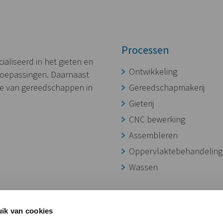
Processen
aliseerd in het gieten en
Ontwikkeling
toepassingen. Daarnaast
ie van gereedschappen in
Gereedschapmakerij
Gieterij
CNC bewerking
Assembleren
Oppervlaktebehandeling
Wassen
ik van cookies