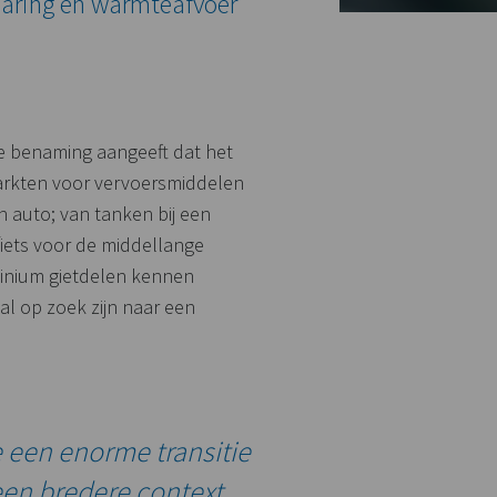
paring én warmteafvoer
ze benaming aangeeft dat het
 markten voor vervoersmiddelen
n auto; van tanken bij een
 fiets voor de middellange
inium gietdelen kennen
al op zoek zijn naar een
e een enorme transitie
 een bredere context