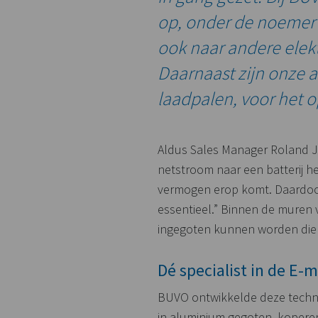
op, onder de noemer G
ook naar andere elekt
Daarnaast zijn onze 
laadpalen, voor het o
Aldus Sales Manager Roland Jak
netstroom naar een batterij he
vermogen erop komt. Daardoor
essentieel.” Binnen de muren v
ingegoten kunnen worden die 
Dé specialist in de
E-m
BUVO ontwikkelde deze techni
in aluminium gegoten, koperen