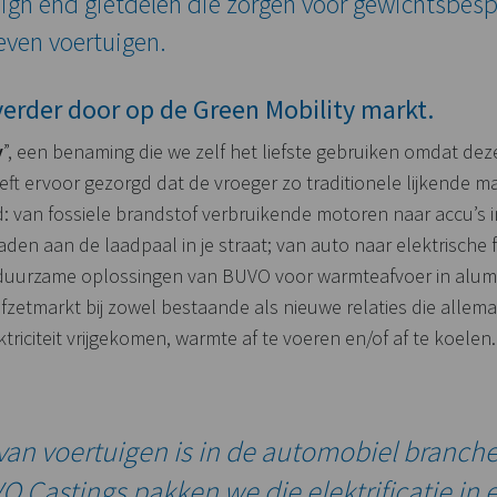
igh end gietdelen die zorgen voor gewichtsbes
even voertuigen.
verder door op de Green Mobility markt.
y
”, een benaming die we zelf het liefste gebruiken omdat de
eeft ervoor gezorgd dat de vroeger zo traditionele lijkende
rd: van fossiele brandstof verbruikende motoren naar accu’s i
laden aan de laadpaal in je straat; van auto naar elektrische
 duurzame oplossingen van BUVO voor warmteafvoer in alum
zetmarkt bij zowel bestaande als nieuwe relaties die allema
triciteit vrijgekomen, warmte af te voeren en/of af te koelen.
e van voertuigen is in de automobiel branch
VO Castings pakken we die elektrificatie in