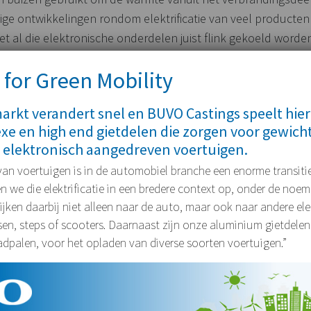
ige ontwikkelingen rondom elektrificatie van veel producten
t al die elektronische onderdelen juist flink gekoeld word
sdanig doorontwikkeld dat de gieterij hierin gezien wordt als
 for Green Mobility
in de automobielindustrie, de fietswereld en componenten 
rkt verandert snel en BUVO Castings speelt hier
 gietdelen die geproduceerd worden in de high en gieterij b
xe en high end gietdelen die zorgen voor gewich
ordt en dit zorgt ervoor dat ook in de komende jaren de or
 elektronisch aangedreven voertuigen.
rt op dit moment volop om klaar te staan voor de hierdoor ve
 van voertuigen is in de automobiel branche een enorme transitie
naar Elektrische wagens, scooters, fietsen en dergelijken.
we die elektrificatie in een bredere context op, onder de noe
 kijken daarbij niet alleen naar de auto, maar ook naar andere e
tsen, steps of scooters. Daarnaast zijn onze aluminium gietdelen
adpalen, voor het opladen van diverse soorten voertuigen.”