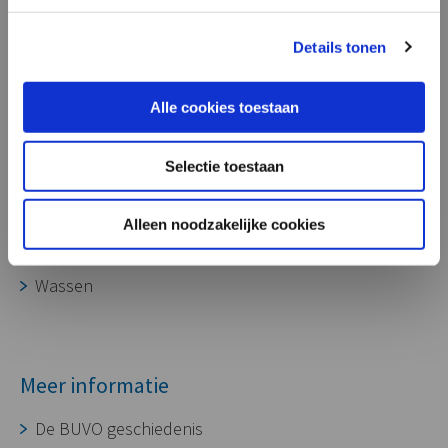
onze aluminium gietdelen ook zeer
geschikt voor toepassing in laadpalen,
Processen
Details tonen
voor het opladen van diverse soorten
voertuigen.”
Ontwikkeling
Alle cookies toestaan
Gereedschapmakerij
Gieterij
Selectie toestaan
CNC bewerking
Assembleren
Alleen noodzakelijke cookies
Oppervlaktebehandeling
Wassen
Meer informatie
De BUVO geschiedenis