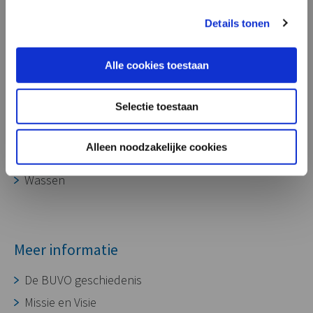
onze aluminium gietdelen ook zeer
Processen
geschikt voor toepassing in laadpalen,
Details tonen
voor het opladen van diverse soorten
Ontwikkeling
voertuigen.”
Alle cookies toestaan
Gereedschapmakerij
Gieterij
Selectie toestaan
CNC bewerking
Assembleren
Alleen noodzakelijke cookies
Oppervlaktebehandeling
Wassen
Meer informatie
De BUVO geschiedenis
Missie en Visie