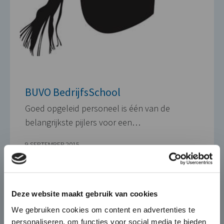
BUVO BedrijfsSchool
Goed opgeleid personeel is één van de
belangrijkste pijlers voor een…
9 SEPTEMBER 2015
×
Die-Casting for Green
Deze website maakt gebruik van cookies
Mobility
We gebruiken cookies om content en advertenties te
personaliseren, om functies voor social media te bieden