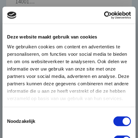
14001…
26 MEI 2015
×
Die-Casting for Green
Deze website maakt gebruik van cookies
Mobility
We gebruiken cookies om content en advertenties te
personaliseren, om functies voor social media te bieden
De automobiel markt verandert
en om ons websiteverkeer te analyseren. Ook delen we
snel en BUVO Castings speelt hier
informatie over uw gebruik van onze site met onze
naadloos op in met haar
partners voor social media, adverteren en analyse. Deze
complexe en high end gietdelen
partners kunnen deze gegevens combineren met andere
die zorgen voor
informatie die u aan ze heeft verstrekt of die ze hebben
gewichtsbesparing én
verzameld op basis van uw gebruik van hun services.
warmteafvoer in elektronisch
aangedreven voertuigen.
Toestemmingsselectie
“Met de elektrificatie van voertuigen is in
Noodzakelijk
de automobiel branche een enorme
transitie in gang gezet. Bij BUVO Castings