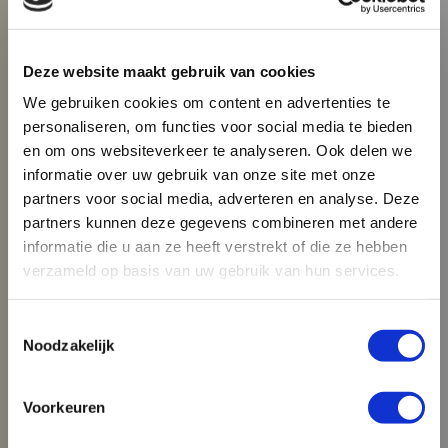
×
gespecialiseerd in het gieten en
Die-Casting for Green
het mechanisch bewerken van
Deze website maakt gebruik van cookies
Mobility
producten voor diverse
We gebruiken cookies om content en advertenties te
toepassingen.
personaliseren, om functies voor social media te bieden
De automobiel markt verandert
en om ons websiteverkeer te analyseren. Ook delen we
snel en BUVO Castings speelt hier
BUVO Castings produceert gietdelen voor
informatie over uw gebruik van onze site met onze
naadloos op in met haar
organisaties uit een groot aantal
partners voor social media, adverteren en analyse. Deze
complexe en high end gietdelen
partners kunnen deze gegevens combineren met andere
verschillende sectoren zoals E-bikes,
die zorgen voor
informatie die u aan ze heeft verstrekt of die ze hebben
Automotive, Verwarming, Medische
gewichtsbesparing én
verzameld op basis van uw gebruik van hun services.
technologie, Landbouw en meer. BUVO
warmteafvoer in elektronisch
aangedreven voertuigen.
Castings weet als geen ander de
Toestemmingsselectie
productieprocessen voor deze
“Met de elektrificatie van voertuigen is in
Noodzakelijk
organisaties vorm te geven, te begeleiden
de automobiel branche een enorme
en te realiseren. Ook beschikt BUVO over
transitie in gang gezet. Bij BUVO Castings
Voorkeuren
pakken we die elektrificatie in een bredere
ruime ervaring in het overnemen van